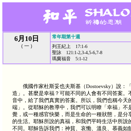
常年期第十週
6月10日
（ 一 ）
列王紀上 17:1-6
聖詠 121:1-2,3-4,5-6,7-8
瑪竇福音 5:1-12
俄國作家杜斯妥也夫斯基（Dostoevsky）說
造」。甚麼是幸福？可能不同的人會有不同答案。
音中，給了我們真實的答案。所以，我們也稱今天
端」。從耶穌的教導中，我們可以明瞭「幸福」不
覺，或一種感官快樂，而是生命的一種狀態，是分
的生活。耶穌所說的真福，和我們平時生活中所說
不同。耶穌告訴我們：神貧、哀慟、溫良、慕義如