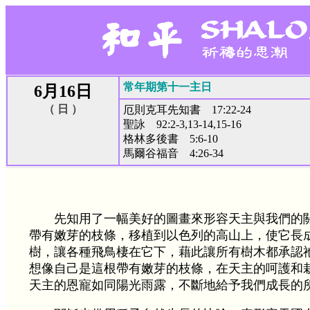
常年期第十一主日
6月16日
（ 日 ）
厄則克耳先知書 17:22-24
聖詠 92:2-3,13-14,15-16
格林多後書 5:6-10
馬爾谷福音 4:26-34
先知用了一幅美好的圖畫來形容天主與我們的
帶有嫩芽的枝條，移植到以色列的高山上，使它長
樹，讓各種飛鳥棲在它下，藉此讓所有樹木都承認
想像自己是這根帶有嫩芽的枝條，在天主的呵護和
天主的恩寵如同陽光雨露，不斷地給予我們成長的