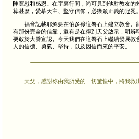
陣寬慰和感恩。在字裏行間，尚可見到他對教友的
算甚麼，愛慕天主、堅守信仰，必獲頒正義的冠冕
福音記載耶穌要在伯多祿這磐石上建立教會。
有那份完全的信靠，還有是在得到天父啟示，明辨
要敢於大聲宣認。今天我們在這磐石上繼續發展教
人的信德、勇氣、堅持，以及因信而來的平安。
天父，感謝祢由我所受的一切驚惶中，將我救