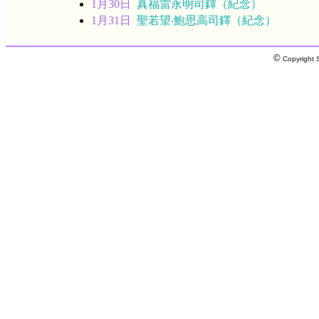
1月30日
真福雷永明司鐸（紀念）
1月31日
聖若望‧鮑思高司鐸（紀念）
©
Copyright S