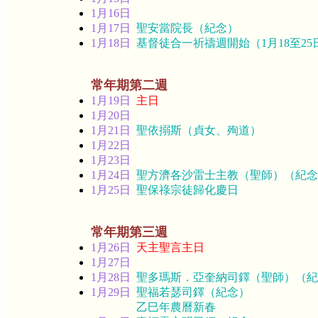
1月16日
1月17日
聖安當院長（紀念）
1月18日
基督徒合一祈禱週開始（1月18至25
常年期第二週
1月19日
主日
1月20日
1月21日
聖依搦斯（貞女、殉道）
1月22日
1月23日
1月24日
聖方濟各沙雷士主教（聖師）（紀念
1月25日
聖保祿宗徒歸化慶日
常年期第三週
1月26日
天主聖言主日
1月27日
1月28日
聖多瑪斯．亞奎納司鐸（聖師）（紀
1月29日
聖福若瑟司鐸（紀念）
乙巳年農曆新春