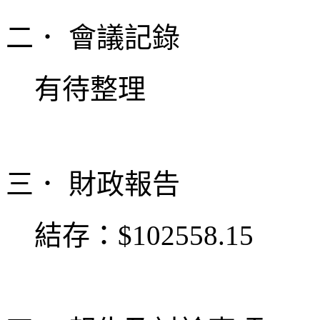
二． 會議記錄
有待整理
三． 財政報告
結存：$102558.15