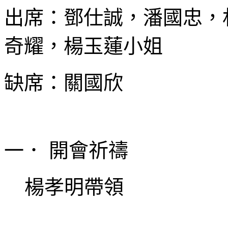
出席：鄧仕誠，潘國忠，
奇耀，楊玉蓮小姐
缺席：關國欣
一． 開會祈禱
楊孝明帶領