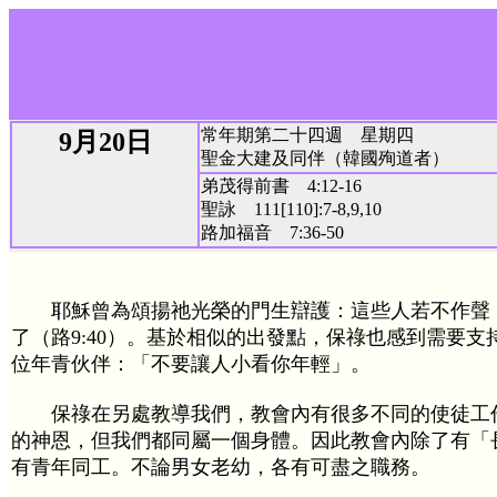
常年期第二十四週 星期四
9月20日
聖金大建及同伴（韓國殉道者）
弟茂得前書 4:12-16
聖詠 111[110]:7-8,9,10
路加福音 7:36-50
耶穌曾為頌揚祂光榮的門生辯護：這些人若不作聲
了（路9:40）。基於相似的出發點，保祿也感到需要支
位年青伙伴：「不要讓人小看你年輕」。
保祿在另處教導我們，教會內有很多不同的使徒工
的神恩，但我們都同屬一個身體。因此教會內除了有「
有青年同工。不論男女老幼，各有可盡之職務。