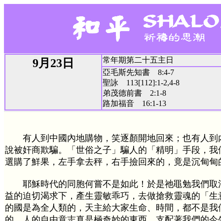
常年期第二十五主日
9月23日
亞毛斯先知書 8:4-7
聖詠 113[112]:1-2,4-8
弟茂德前書 2:1-8
路加福音 16:1-13
有人到中國內地購物，笑逐顏開地回來；也有人到
說被奸商欺騙。「世俗之子」騙人的「精明」手段，我
選購了鮮果，左手拿去秤，右手撿回來的，竟是沉甸甸
耶穌時代的同胞何嘗不是如此！於是祂黽勉我們取
益的迫切渴求下，產生靈敏乖巧，去做搶救靈魂的「生
的國是為全人類的，天主給大家生命、時間，都不是我
的。人的自由意志真是極奇妙的東西，支配著我們的今