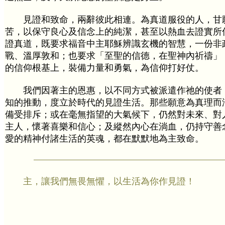
見證和致命，兩辭彼此相連。為真道服役的人，甘
苦，以保守良心及信念上的純潔，甚至以熱血去證實所
證真道，既要求福音中主耶穌辨識玄機的智慧，一份非
戰、溫厚敦和；也要求「至聖的信德，在聖神內祈禱」
的信仰根基上，裝備力量和勇氣，為信仰打好仗。
我們因著主的恩惠，以不同方式被派遣作祂的使者
知的推動，度立於時代的見證生活。那些願意為真理而
備受排斥；或在毫無指望的大氣候下，仍然對未來、對
主人，懷著喜樂和信心；及縱然內心在淌血，仍持守善
愛的精神付諸生活的英魂，都在默默地為主致命。
主，讓我們無畏無懼，以生活為你作見證！