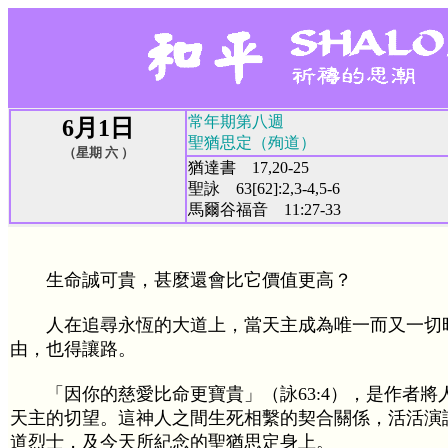
常年期第八週
6月1日
聖猶思定（殉道）
（星期 六 ）
猶達書 17,20-25
聖詠 63[62]:2,3-4,5-6
馬爾谷福音 11:27-33
生命誠可貴，甚麼還會比它價值更高？
人在追尋永恆的大道上，當天主成為唯一而又一切
由，也得讓路。
「因你的慈愛比命更寶貴」（詠63:4），是作者將
天主的切望。這神人之間生死相繫的契合關係，活活演
道烈士，及今天所紀念的聖猶思定身上。