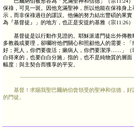
巴爾納伯被形容為「充滿聖神和信德」（宗11:24
保祿，可見一斑。因他充滿聖神，所以他能在保祿身上
示，而非保祿過往的謬誤。他倆的努力結出豐碩的果實
為『基督徒』」的地方，也正是安提約基雅（宗11:26
基督徒是以行動作見證的。耶穌派遣門徒出外傳教
多教義或要理，卻囑咐他們關心和照顧他人的需要：「
好；死人，你們要復活；癩病人，你們要潔淨……」（瑪1
白得來的，也要白白分施」指的，也不是純物質的層面
幅度：與主契合而獲享的平安。
基督！求賜我聖巴爾納伯曾領受的聖神和信德，好
的門徒。