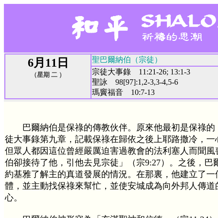
聖巴爾納伯（宗徒）
6月11日
宗徒大事錄 11:21-26; 13:1-3
（星期 二 ）
聖詠 98[97]:1,2-3,3-4,5-6
瑪竇福音 10:7-13
巴爾納伯是保祿的傳教伙伴。原來他最初是保祿的
徒大事錄第九章，記載保祿在歸依之後上耶路撒冷，一
但眾人都因這位曾經嚴厲迫害過教會的法利塞人而聞風
伯卻接待了他，引他去見宗徒」（宗9:27）。之後，巴
約基雅了解主的真道發展的情況。在那裏，他建立了一
體，並主動找保祿來幫忙，並使安城成為向外邦人傳道
心。