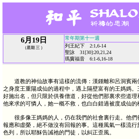
常年期第十一週
6月19日
列王紀下 2:1,6-14
（星期 三 ）
聖詠 31[30]:20,21,24
瑪竇福音 6:1-6,16-18
道教的神仙故事有這樣的流傳：漢鍾離和呂洞賓兩
之身度王重陽成仙的過程中，遇上隔壁富有的王媽媽。
好施出名，但只限於供養僧道，好從他們那裏求些道理
他來求的可憐人，她一概不救，也白白錯過被度成仙的
很多像王媽媽的人，仍在我們的社會裏行走。他們
報應和虛榮，絕不做沒有回報的事。這種風氣一樣流行
色列，所以耶穌告誡祂的門徒，以糾正歪風。