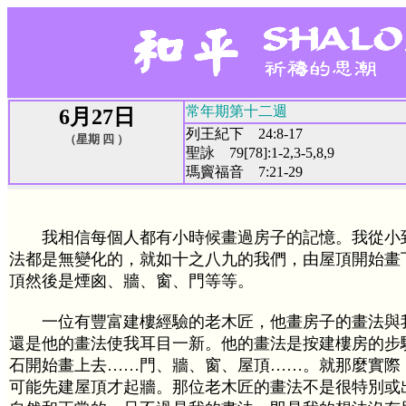
常年期第十二週
6月27日
列王紀下 24:8-17
（星期 四 ）
聖詠 79[78]:1-2,3-5,8,9
瑪竇福音 7:21-29
我相信每個人都有小時候畫過房子的記憶。我從小
法都是無變化的，就如十之八九的我們，由屋頂開始畫
頂然後是煙囪、牆、窗、門等等。
一位有豐富建樓經驗的老木匠，他畫房子的畫法與
還是他的畫法使我耳目一新。他的畫法是按建樓房的步
石開始畫上去……門、牆、窗、屋頂……。就那麼實際
可能先建屋頂才起牆。那位老木匠的畫法不是很特別或