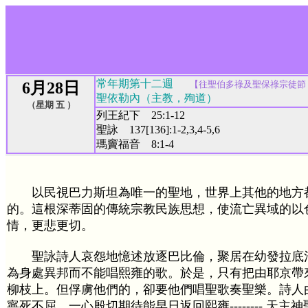
常年期第十二週
6月28日
【
往聖伯多祿及聖保祿宗徒節 
聖依勒內（主教，殉道）
（星期 五 ）
列王紀下 25:1-12
聖詠 137[136]:1-2,3,4-5,6
瑪竇福音 8:1-4
以民視巴力斯坦為唯一的聖地，世界上其他的地方
的。這根深蒂固的傳統宗教民族思想，使流亡異域的以
情，更悲更切。
聖詠詩人哀怨地憶述放逐巴比倫，聚居在幼發拉底
為身處異邦而不能唱熙雍的歌。於是，只有把由耶京帶
柳枝上。但俘虜他們的，卻要他們唱聖歌奏聖樂。詩人
寧死不屈，一心殷切期待能早日返回熙雍-------- 天