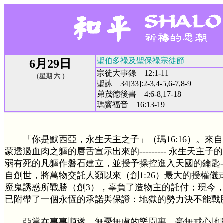
聖伯多祿及聖保祿宗徒節
6月29日
宗徒大事錄 12:1-11
（星期 六 ）
聖詠 34[33]:2-3,4-5,6-7,8-9
弟茂德後書 4:6-8,17-18
瑪竇福音 16:13-19
「你是默西亞，永生天主之子」（瑪16:16）。來
蒙透過血肉之軀的唇舌宣示出來的--------- 永生天主
弱有死的凡軀作磐石建立，並授予操控進入天國的鑰匙-----
自創世，將萬物交託人類以來（創1:26）最大的授權儀
魔鬼誘惑所戰勝（創3），辜負了造物主的託付；現今
已附帶了一個永恆的承諾與保證：地獄的勢力決不能戰
亞當在事事順遂，無憂無慮的樂園裏，毫無戒心地