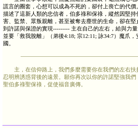
謊言的圈套，心想可以成為不死的，卻付上喪亡的代價
描述了這新人類的忠信者，伯多祿和保祿，縱然因堅持
害、監禁、眾叛親離，甚至被奪去塵世的生命，卻在堅
到許諾與保證的實現--------- 主在自己的左右，給與力量
並要「救我脫離」（弟後4:18; 宗12:11; 詠34:7）魔
國。
主，在信仰路上，我們多麼需要你在我們的左右扶
忍明辨誘惑背後的遠景。願你再次以你的許諾堅強我們
聖伯多祿聖保祿，促使福音廣傳。