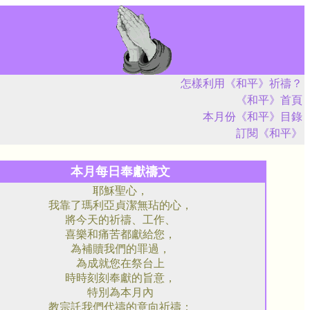
怎樣利用《和平》祈禱？
《和平》首頁
本月份《和平》目錄
訂閱《和平》
本月每日奉獻禱文
耶穌聖心，
我靠了瑪利亞貞潔無玷的心，
將今天的祈禱、工作、
喜樂和痛苦都獻給您，
為補贖我們的罪過，
為成就您在祭台上
時時刻刻奉獻的旨意，
特別為本月內
教宗託我們代禱的意向祈禱：