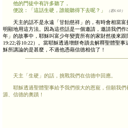
他的門徒中有許多聽了，
便說：「這話生硬，誰能聽得下去呢？」
（若6:60）
天主的話不是永遠「甘飴慈祥」的，有時會相當富
明顯地用這方法。因為這些話是一個邀請，邀請我們作
年」的故事中，耶穌叫富少年變賣所有的家財然後來跟
19:22;谷10:22）。當耶穌透過增餅奇蹟去解釋聖
穌所講論的是甚麼，不過他憑藉信德相信了！
天主「生硬」的話，挑戰我們在信德中回應。
耶穌透過聖體聖事給予我們很大的恩寵，但願我們
源、信德的奧蹟！