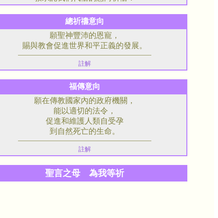
總祈禱意向
願聖神豐沛的恩寵，
賜與教會促進世界和平正義的發展。
註解
福傳意向
願在傳教國家內的政府機關，
能以適切的法令，
促進和維護人類自受孕
到自然死亡的生命。
註解
聖言之母 為我等祈