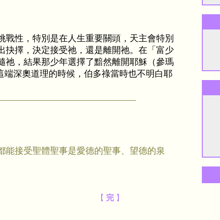
挑戰性，特別是在人生重要關頭，天主會特別
出抉擇，決定接受祂，還是離開祂。在「富少
隨祂，結果那少年選擇了黯然離開耶穌（參瑪
體聖事這端深奧道理的時候，伯多祿當時也不明白耶
都能接受聖體聖事是愛德的聖事、望德的泉
【
完
】