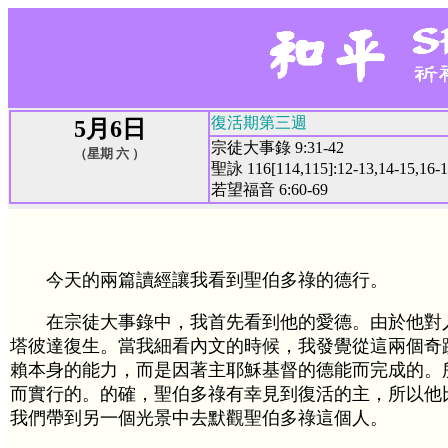
復活期第三週
5月6日
宗徒大事錄 9:31-42
（星期 六 ）
聖詠 116[114,115]:12-13,14-15,16-
若望福音 6:60-69
今天的兩篇讀經讓我看到聖伯多祿的德行。
在宗徒大事錄中，我首先看到他的愛德。由於他對
塔彼達復生。當我細看內文的時候，我發覺從這兩個奇
賴本身的能力，而是因著主耶穌基督的德能而完成的。
而實行的。的確，聖伯多祿有幸見到復活的主，所以他
我們帶到另一個光景中去默觀聖伯多祿這個人。