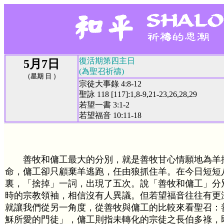
復活期第四主日
5月7日
(為聖召祈禱)
（星期 日 ）
宗徒大事錄 4:8-12
聖詠 118 [117]:1,8-9,21-23,26,28,29
若望一書 3:1-2
若望福音 10:11-18
善牧和傭工最大的分別，就是善牧甘心情願地為羊
命，傭工卻只顧棄羊逃跑，任由狼抓住羊。在今日短短
裏，「捨掉」一詞，出現了五次。說「善牧和傭工」分
時的宗教領袖，相信沒有人異議。但若望福音往往有更
就讓我們從另一角度，從善牧與傭工的比較來看聖召：
穌所愛的門徒」，傭工則指未轉化的宗徒之長伯多祿，