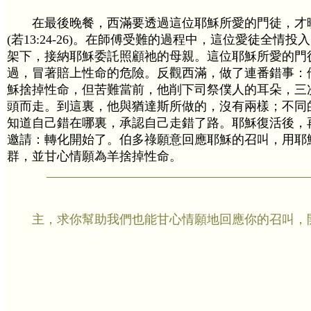
在最後晚餐，西滿要透過這位耶穌所愛的門徒，才
(若13:24-26)。在師傅受難的過程中，這位愛徒全情
架下，接納耶穌委託照顧祂的母親。這位耶穌所愛的門
過，冒著賠上性命的危險。反觀西滿，做了連番錯事：
穌捨掉性命，但苦難當前，他削下司祭僕人的耳朵，三
頭而走。到這裏，他與猶達斯所做的，沒有兩樣；不同
知道自己錯在哪裏，承認自己走錯了路。耶穌復活後，
邀請：轉化開始了。伯多祿願意回應耶穌的召叫，用耶
群，並甘心情願為羊捨掉性命。
主，求你幫助我們也能甘心情願地回應你的召叫，