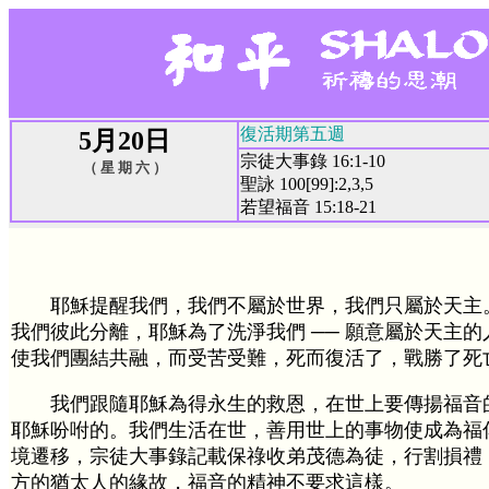
復活期第五週
5月20日
宗徒大事錄 16:1-10
（ 星 期 六 ）
聖詠 100[99]:2,3,5
若望福音 15:18-21
耶穌提醒我們，我們不屬於世界，我們只屬於天主
我們彼此分離，耶穌為了洗淨我們 ── 願意屬於天主的人
使我們團結共融，而受苦受難，死而復活了，戰勝了死
我們跟隨耶穌為得永生的救恩，在世上要傳揚福音
耶穌吩咐的。我們生活在世，善用世上的事物使成為福
境遷移，宗徒大事錄記載保祿收弟茂德為徒，行割損禮
方的猶太人的緣故，福音的精神不要求這樣。