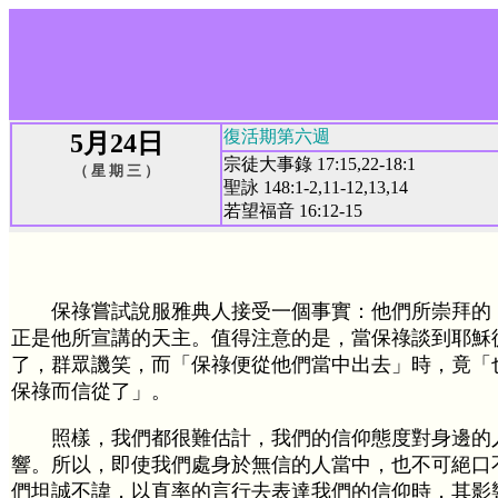
復活期第六週
5月24日
宗徒大事錄 17:15,22-18:1
（ 星 期 三 ）
聖詠 148:1-2,11-12,13,14
若望福音 16:12-15
保祿嘗試說服雅典人接受一個事實：他們所崇拜的
正是他所宣講的天主。值得注意的是，當保祿談到耶穌
了，群眾譏笑，而「保祿便從他們當中出去」時，竟「
保祿而信從了」。
照樣，我們都很難估計，我們的信仰態度對身邊的
響。所以，即使我們處身於無信的人當中，也不可絕口
們坦誠不諱，以直率的言行去表達我們的信仰時，其影