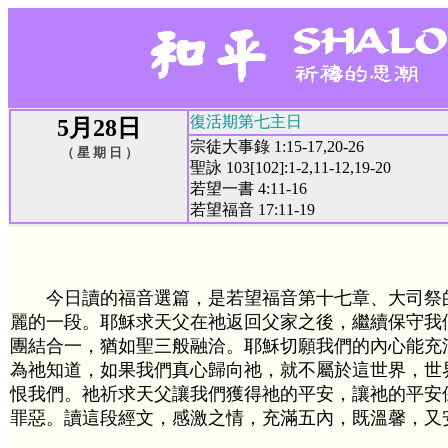
復活期第七主日
5月28日
宗徒大事錄 1:15-17,20-26
（ 星 期 日 ）
聖詠 103[102]:1-2,11-12,19-20
若望一書 4:11-16
若望福音 17:11-19
今日讀的福音選篇，是若望福音第十七章、大司祭
麗的一段。耶穌求天父在祂返回父家之後，繼續保守我
團結合一，猶如聖三般融洽。耶穌切願我們的內心能充
為祂知道，如果我們真心歸向祂，就不屬於這世界，世
恨我們。祂祈求天父讓我們獲得祂的平安，讓祂的平安
罪惡。讀這段經文，感激之情，充滿五內，既溫馨，又