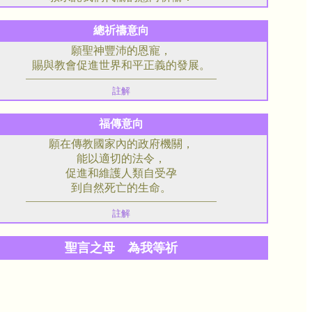
總祈禱意向
願聖神豐沛的恩寵，
賜與教會促進世界和平正義的發展。
註解
福傳意向
願在傳教國家內的政府機關，
能以適切的法令，
促進和維護人類自受孕
到自然死亡的生命。
註解
聖言之母 為我等祈