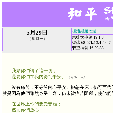
復活期第七週
5月29日
宗徒大事錄 19:1-8
（ 星 期 一 ）
聖詠 68[67]:2-3,4-5,6-7
若望福音 16:29-33
我給你們講了這一切，
是要你們在我內得到平安。
（若16:33a）
沒有痛苦，不等於內心平安。抱恙在床，仍可面帶
就是因為他們雖然身受苦窘，仍未被痛苦阻礙，使他們
在世界上你們要受苦難；
然而你們放心，