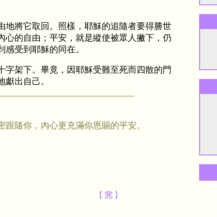
由地將它取回。照樣，耶穌的追隨者要得勝世
內心的自由；平安，就是縱使被眾人撇下，仍
到感受到耶穌的同在。
十字架下。畢竟，因耶穌受難至死而四散的門
地獻出自己。
密跟隨你，內心更充滿你恩賜的平安。
【
完
】