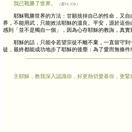
我已戰勝了世界。
（若16:33b）
耶穌戰勝世界的方法：甘願捨掉自己的性命，又自
界，不能用武，只能效法耶穌的溫良。平安，源於這份
感到「並不是獨自一個」，因為心存耶穌的教誨，真實
耶穌的話，只能令若望宗徒不離不棄，一直留守到
徒，最終都能成功地步了耶穌的後塵：為了愛而無條件
主耶穌，教我深入認識你，好更熱切愛慕你，更緊