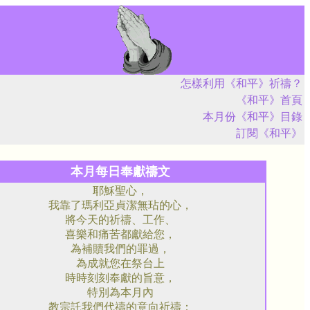
怎樣利用《和平》祈禱？
《和平》首頁
本月份《和平》目錄
訂閱《和平》
本月每日奉獻禱文
耶穌聖心，
我靠了瑪利亞貞潔無玷的心，
將今天的祈禱、工作、
喜樂和痛苦都獻給您，
為補贖我們的罪過，
為成就您在祭台上
時時刻刻奉獻的旨意，
特別為本月內
教宗託我們代禱的意向祈禱：