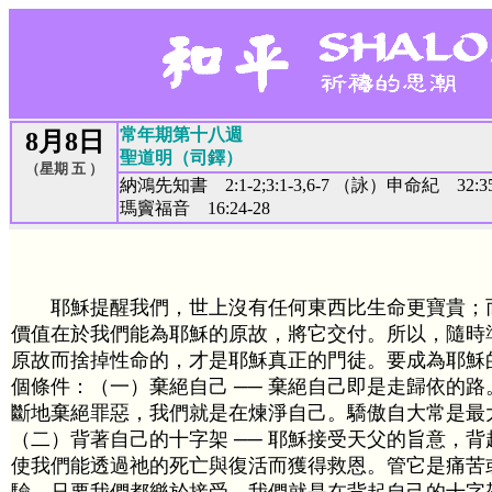
常年期第十八週
8月8日
聖道明（司鐸）
（星期 五 ）
納鴻先知書 2:1-2;3:1-3,6-7 （詠）申命紀 32:35-3
瑪竇福音 16:24-28
耶穌提醒我們，世上沒有任何東西比生命更寶貴；
價值在於我們能為耶穌的原故，將它交付。所以，隨時
原故而捨掉性命的，才是耶穌真正的門徒。要成為耶穌
個條件：（一）棄絕自己 ── 棄絕自己即是走歸依的
斷地棄絕罪惡，我們就是在煉淨自己。驕傲自大常是最
（二）背著自己的十字架 ── 耶穌接受天父的旨意，
使我們能透過祂的死亡與復活而獲得救恩。管它是痛苦