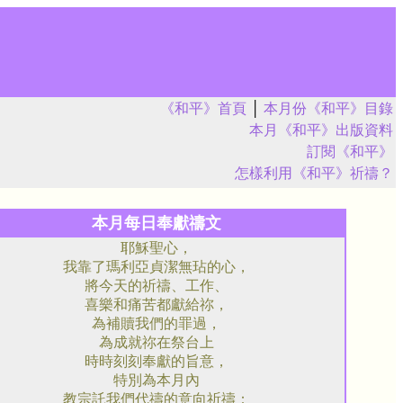
《和平》首頁
│
本月份《和平》目錄
本月《和平》出版資料
訂閱《和平》
怎樣利用《和平》祈禱？
本月每日奉獻禱文
耶穌聖心，
我靠了瑪利亞貞潔無玷的心，
將今天的祈禱、工作、
喜樂和痛苦都獻給祢，
為補贖我們的罪過，
為成就祢在祭台上
時時刻刻奉獻的旨意，
特別為本月內
教宗託我們代禱的意向祈禱：