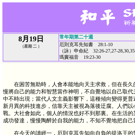
常年期第二十週
8月19日
厄則克耳先知書 28:1-10
（星期 二 ）
（詠）申命紀 32:26-27,27-28,30,35
瑪竇福音 19:23-30
在困苦無助時，人會本能地向天主求救，但在長久
慢將自己的能力和智慧當作神明，不自覺地以自己取代
中不時出現；當代人文主義影響下，這種傾向變得更普
新月異的科技進步，信靠天主被視為落後迂腐。人們以
戰。大社會如此，個人的情況也好不到那裏。在生活的
成功發達，慢慢陶醉於自我的能力，不知不覺地把自己
在今天的讀經一，厄則克耳先知向自負的提洛王的