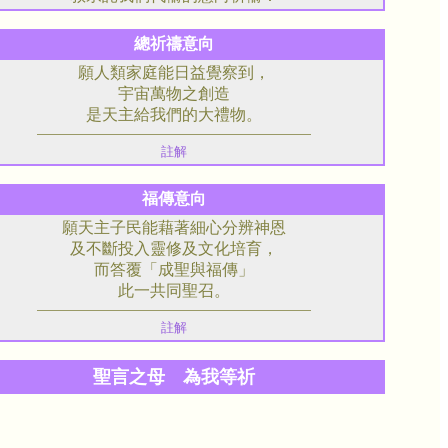
總祈禱意向
願人類家庭能日益覺察到，
宇宙萬物之創造
是天主給我們的大禮物。
註解
福傳意向
願天主子民能藉著細心分辨神恩
及不斷投入靈修及文化培育，
而答覆「成聖與福傳」
此一共同聖召。
註解
聖言之母 為我等祈