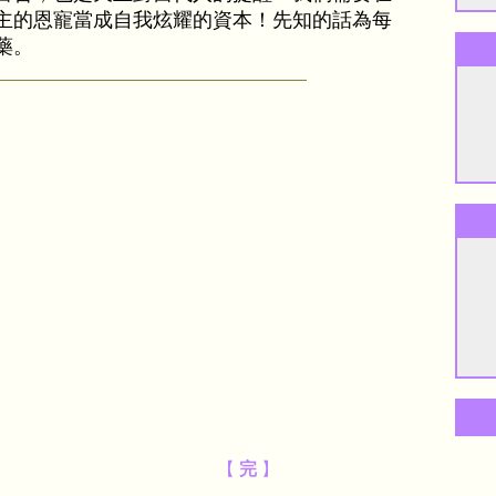
主的恩寵當成自我炫耀的資本！先知的話為每
藥。
【
完
】