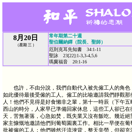
常年期第二十週
8月20日
聖伯爾納鐸（院長、聖師）
（星期 三 ）
厄則克耳先知書 34:1-11
聖詠 23[22]:1-3,3-4,5,6
瑪竇福音 20:1-16
也許，不由分說，我們自動代入被先僱工人的角色
如此優待最後受僱的工人。僱工的比喻邀請我們靜觀那
人！他們不見得是好食懶非之輩，第十一時辰（下午五
西山的時分，人家早已準備回家休息，這些工人卻已在
天，苦無著落，心急如焚，既失業又沒有飯吃。幾近絕
家主慷慨地邀請他們到葡萄園裏工作。相比一早便在葡
批被僱的工人；他們雖然汗流浹背，整天辛勞，但卻充