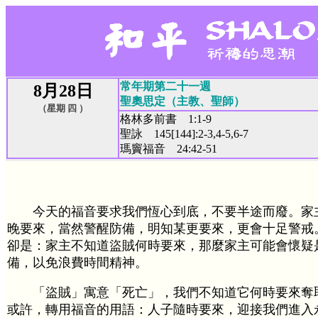
常年期第二十一週
8月28日
聖奧思定（主教、聖師）
（星期 四 ）
格林多前書 1:1-9
聖詠 145[144]:2-3,4-5,6-7
瑪竇福音 24:42-51
今天的福音要求我們恆心到底，不要半途而廢。家
晚要來，當然警醒防備，明知某更要來，更會十足警戒
卻是：家主不知道盜賊何時要來，那麼家主可能會懷疑
備，以免浪費時間精神。
「盜賊」寓意「死亡」，我們不知道它何時要來奪
或許，轉用福音的用語：人子隨時要來，迎接我們進入