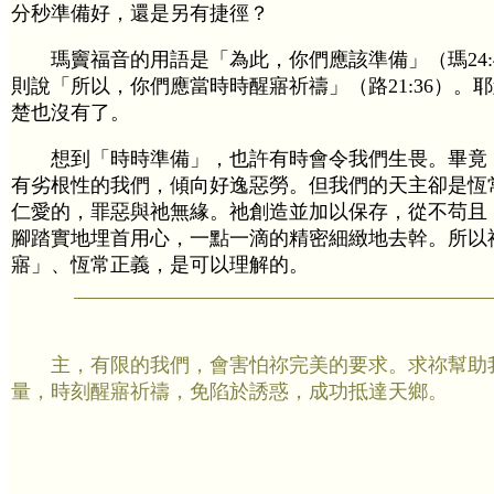
分秒準備好，還是另有捷徑？
瑪竇福音的用語是「為此，你們應該準備」（瑪24:
則說「所以，你們應當時時醒寤祈禱」（路21:36）。
楚也沒有了。
想到「時時準備」，也許有時會令我們生畏。畢竟
有劣根性的我們，傾向好逸惡勞。但我們的天主卻是恆
仁愛的，罪惡與祂無緣。祂創造並加以保存，從不苟且
腳踏實地埋首用心，一點一滴的精密細緻地去幹。所以
寤」、恆常正義，是可以理解的。
主，有限的我們，會害怕祢完美的要求。求祢幫助
量，時刻醒寤祈禱，免陷於誘惑，成功抵達天鄉。