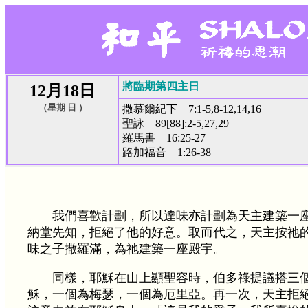
將臨期第四主日
12月18日
（星期 日 ）
撒慕爾紀下 7:1-5,8-12,14,16
聖詠 89[88]:2-5,27,29
羅馬書 16:25-27
路加福音 1:26-38
我們喜歡計劃，所以達味亦計劃為天主建築一
納堂先知，拒絕了他的好意。取而代之，天主按祂
味之子撒羅滿，為祂建築一座殿宇。
同樣，耶穌在山上顯聖容時，伯多祿提議搭三
穌，一個為梅瑟，一個為厄里亞。再一次，天主拒