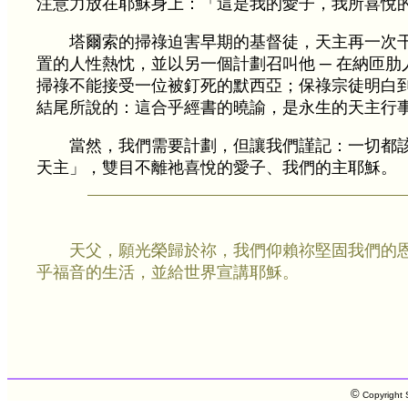
注意力放在耶穌身上：「這是我的愛子，我所喜悅
塔爾索的掃祿迫害早期的基督徒，天主再一次
置的人性熱忱，並以另一個計劃召叫他 ─ 在納匝
掃祿不能接受一位被釘死的默西亞；保祿宗徒明白
結尾所說的：這合乎經書的曉諭，是永生的天主行
當然，我們需要計劃，但讓我們謹記：一切都
天主」，雙目不離祂喜悅的愛子、我們的主耶穌。
天父，願光榮歸於祢，我們仰賴祢堅固我們的
乎福音的生活，並給世界宣講耶穌。
©
Copyright S