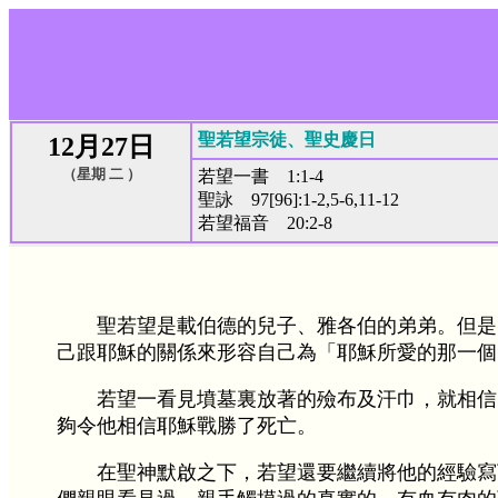
聖若望宗徒、聖史慶日
12月27日
（星期 二 ）
若望一書 1:1-4
聖詠 97[96]:1-2,5-6,11-12
若望福音 20:2-8
聖若望是載伯德的兒子、雅各伯的弟弟。但是
己跟耶穌的關係來形容自己為「耶穌所愛的那一個
若望一看見墳墓裏放著的殮布及汗巾，就相信
夠令他相信耶穌戰勝了死亡。
在聖神默啟之下，若望還要繼續將他的經驗寫