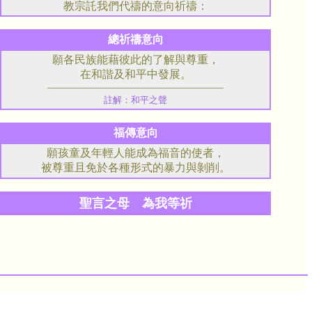
教宗託我們代禱的意向祈禱：
總祈禱意向
願各民族能藉彼此的了解與尊重，
在和諧及和平中發展。
註解：和平之聲
福傳意向
願孩童及年輕人能成為福音的使者，
被尊重且免於各種形式的暴力與剝削。
聖言之母 為我等祈