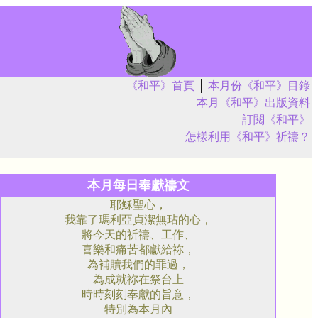
《和平》首頁
│
本月份《和平》目錄
本月《和平》出版資料
訂閱《和平》
怎樣利用《和平》祈禱？
本月每日奉獻禱文
耶穌聖心，
我靠了瑪利亞貞潔無玷的心，
將今天的祈禱、工作、
喜樂和痛苦都獻給祢，
為補贖我們的罪過，
為成就祢在祭台上
時時刻刻奉獻的旨意，
特別為本月內