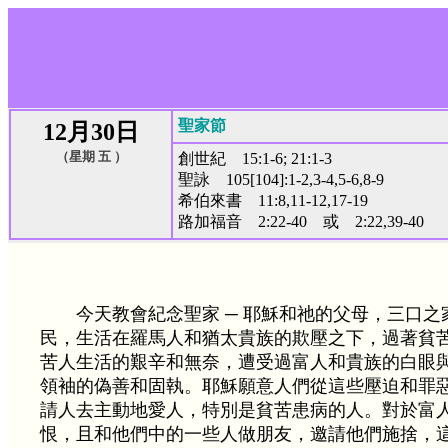
聖家節
12月30日
（星期 五 ）
創世紀 15:1-6; 21:1-3
聖詠 105[104]:1-2,3-4,5-6,8-9
希伯來書 11:8,11-12,17-19
路加福音 2:22-40 或 2:22,39-40
今天教會紀念聖家 ─ 耶穌和祂的父母，三口
民，生活在羅馬人和猶太貴族的欺壓之下，過著貧
苦人生活的艱辛和無奈，遭受過富人和貴族的白眼
領袖的偽善和固執。耶穌願意人們從這些壓迫和罪
請人去主動地愛人，特別是貧苦患病的人。對於富
恨，且和他們中的一些人做朋友，邀請他們施捨，