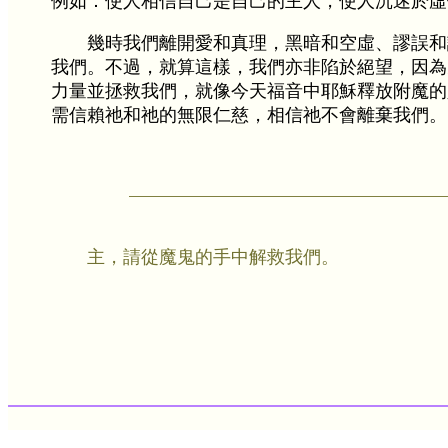
例如：使人相信自己是自己的主人，使人沉迷於虛
幾時我們離開愛和真理，黑暗和空虛、謬誤和
我們。不過，就算這樣，我們亦非陷於絕望，因為
力量並拯救我們，就像今天福音中耶穌釋放附魔的
需信賴祂和祂的無限仁慈，相信祂不會離棄我們。
主，請從魔鬼的手中解救我們。