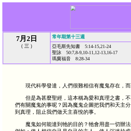
常年期第十三週
7月2日
（ 三 ）
亞毛斯先知書 5:14-15,21-24
聖詠 50:7,8-9,10-11,12-13,16-17
瑪竇福音 8:28-34
現代科學發達，人們很難相信有魔鬼存在，而
但是為甚麼聖經，這本稱為愛和真理之書，不
們有關魔鬼的事呢？因為魔鬼企圖把我們和天主分
到真理，阻止我們做天主喜悅的事。
魔鬼如何能達到牠的目的？牠會用盡一切辦法