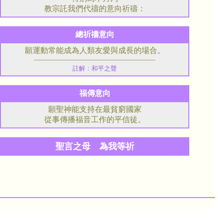
教宗託我們代禱的意向祈禱：
總祈禱意向
願運動常能成為人類友愛與成長的場合。
註解：和平之聲
福傳意向
願聖神能支持在最貧窮國家
從事傳播福音工作的平信徒。
聖言之母 為我等祈