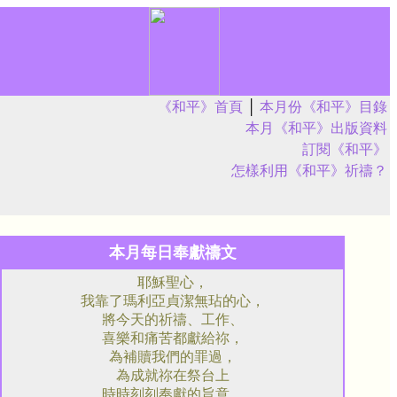
《和平》首頁
│
本月份《和平》目錄
本月《和平》出版資料
訂閱《和平》
怎樣利用《和平》祈禱？
本月每日奉獻禱文
耶穌聖心，
我靠了瑪利亞貞潔無玷的心，
將今天的祈禱、工作、
喜樂和痛苦都獻給祢，
為補贖我們的罪過，
為成就祢在祭台上
時時刻刻奉獻的旨意，