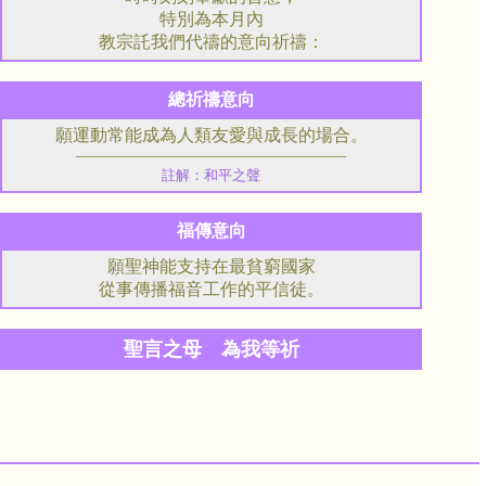
特別為本月內
教宗託我們代禱的意向祈禱：
總祈禱意向
願運動常能成為人類友愛與成長的場合。
註解：和平之聲
福傳意向
願聖神能支持在最貧窮國家
從事傳播福音工作的平信徒。
聖言之母 為我等祈