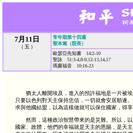
常年期第十四週
7月11日
聖本篤（院長）
（ 五 ）
歐瑟亞先知書 14:2-10
聖詠 51:3-4,8-9,12-13,14,17
瑪竇福音 10:16-23
猶太人離開埃及，進入的預許福地是一片被埃
只要以色列對天主保持忠信，一切就會安居順遂。
求與他國結盟，以為這樣做就可以保住國家，得享
然而，這種政治智慧帶來的是災難。所以，以
國家、政體，他們的幸福就是天主的恩賜，是天主