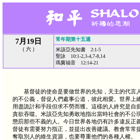
常年期第十五週
7月19日
（ 六 ）
米該亞先知書 2:1-5
聖詠 10:1-2,3-4,7-8,14
瑪竇福音 12:14-21
基督徒的使命是要做世界的先知，天主的代言
的不公義，督促人們處事公道，彼此相愛。世界上
用盡詭計和手段但求不勞而獲。這樣的人終究是自
貪欲吞噬。米該亞先知勇敢地指出當時社會的不公
懲罰那些不義的人。今日世界各地仍有許多違反正
督徒有需要努力指正，並提出改善建議。教會常常
奪取別人的維生資源，也要尊重他們的各種人權。