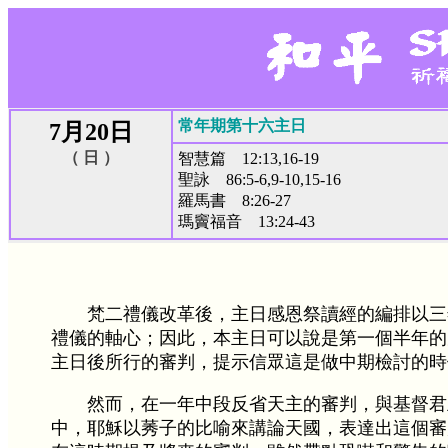
常年期第十六主日
7月20日
（ 日 ）
智慧篇 12:13,16-19
聖詠 86:5-6,9-10,15-16
羅馬書 8:26-27
瑪竇福音 13:24-43
梵二禮儀改革後，主日感恩祭讀經的編排以三
禮儀的軸心；因此，本主日可以說是第一個半年的
主日後所行的審判，提示信眾這是做中期檢討的時
然而，在一年中段反省天主的審判，與基督君
中，耶穌以莠子的比喻來講論天國，表達出這個審