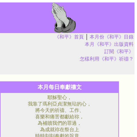
《和平》首頁
│
本月份《和平》目錄
本月《和平》出版資料
訂閱《和平》
怎樣利用《和平》祈禱？
本月每日奉獻禱文
耶穌聖心，
我靠了瑪利亞貞潔無玷的心，
將今天的祈禱、工作、
喜樂和痛苦都獻給祢，
為補贖我們的罪過，
為成就祢在祭台上
時時刻刻奉獻的旨意，