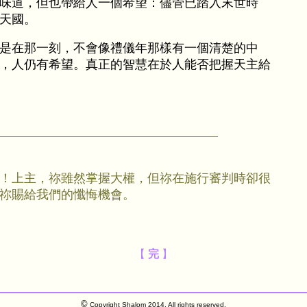
味道，但也帶給人一個希望：儘管已踏入末世時
天國。
是在那一刻，不會像禮儀年那樣有一個清楚的中
，人仍有希望。真正的智慧在於人能否把握天主給
！上主，祢雖然掌握大權，但祢在施行審判時卻很
祢賜給我們的懺悔機會。
【
完
】
©
Copyright Shalom 2014. All rights reserved.