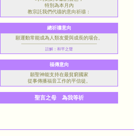
特別為本月內
教宗託我們代禱的意向祈禱：
總祈禱意向
願運動常能成為人類友愛與成長的場合。
註解：和平之聲
福傳意向
願聖神能支持在最貧窮國家
從事傳播福音工作的平信徒。
聖言之母 為我等祈