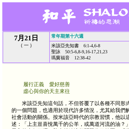
常年期第十六週
7月21日
（ 一 ）
米該亞先知書 6:1-4,6-8
聖詠 50:5-6,8-9,16-17,21,23
瑪竇福音 12:38-42
履行正義 愛好慈善
虛心與你的天主來往
米該亞先知這句話，不但答覆了以各種不同形
的一個問題，也適用於現代許多情況，尤其給我們
社會活動的關係。按米該亞時代的宗教習慣，他以
述：「上主豈喜悅萬千的公羊，或萬道河流的油？