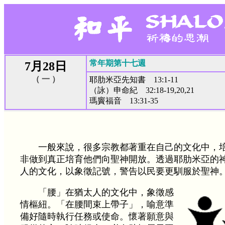
常年期第十七週
7月28日
（ 一 ）
耶肋米亞先知書 13:1-11
（詠）申命紀 32:18-19,20,21
瑪竇福音 13:31-35
一般來說，很多宗教都著重在自己的文化中，
非做到真正培育他們向聖神開放。透過耶肋米亞的
人的文化，以象徵記號，警告以民要更馴服於聖神
「腰」在猶太人的文化中，象徵感
情樞紐。「在腰間束上帶子」，喻意準
備好隨時執行任務或使命。懷著願意與