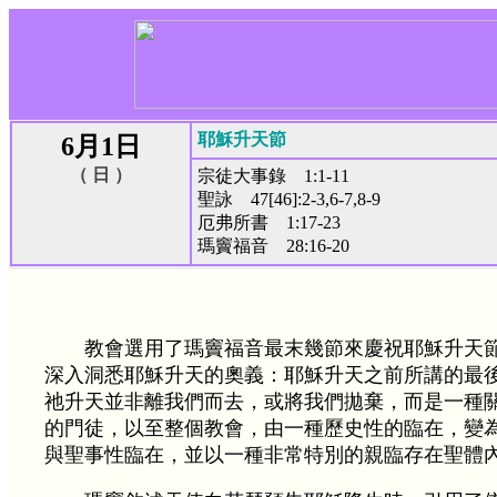
耶穌升天節
6月1日
（ 日 ）
宗徒大事錄 1:1-11
聖詠 47[46]:2-3,6-7,8-9
厄弗所書 1:17-23
瑪竇福音 28:16-20
教會選用了瑪竇福音最末幾節來慶祝耶穌升天
深入洞悉耶穌升天的奧義：耶穌升天之前所講的最
祂升天並非離我們而去，或將我們拋棄，而是一種
的門徒，以至整個教會，由一種歷史性的臨在，變
與聖事性臨在，並以一種非常特別的親臨存在聖體