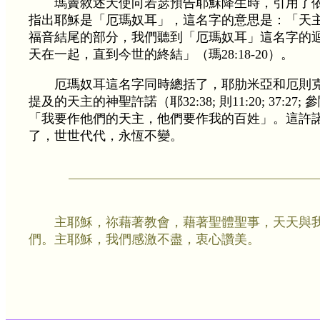
瑪竇敘述天使向若瑟預告耶穌降生時，引用了
指出耶穌是「厄瑪奴耳」，這名字的意思是：「天
福音結尾的部分，我們聽到「厄瑪奴耳」這名字的
天在一起，直到今世的終結」（瑪28:18-20）。
厄瑪奴耳這名字同時總括了，耶肋米亞和厄則
提及的天主的神聖許諾（耶32:38; 則11:20; 37:27; 參閱
「我要作他們的天主，他們要作我的百姓」。這許
了，世世代代，永恆不變。
主耶穌，祢藉著教會，藉著聖體聖事，天天與
們。主耶穌，我們感激不盡，衷心讚美。