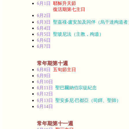
6月1日
耶穌升天節
復活期第七主日
6月2日
6月3日
聖嘉祿‧盧安加及同伴（烏干達殉道者
6月4日
6月5日
聖玻尼法（主教，殉道）
6月6日
6月7日
常年期第十週
6月8日
五旬節主日
6月9日
6月10日
6月11日
聖巴爾納伯宗徒紀念
6月12日
6月13日
聖安多尼‧巴都亞（司鐸、聖師）
6月14日
常年期第十一週