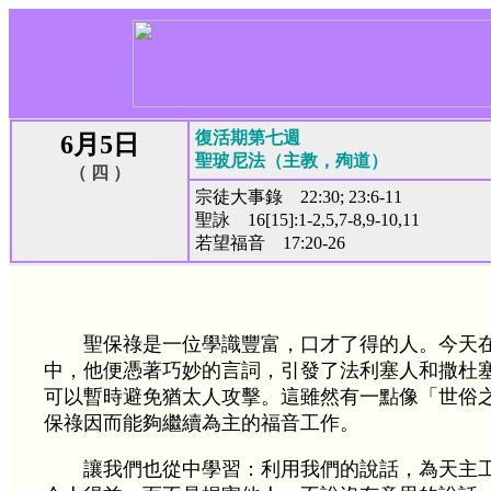
復活期第七週
6月5日
聖玻尼法（主教，殉道）
（ 四 ）
宗徒大事錄 22:30; 23:6-11
聖詠 16[15]:1-2,5,7-8,9-10,11
若望福音 17:20-26
聖保祿是一位學識豐富，口才了得的人。今天
中，他便憑著巧妙的言詞，引發了法利塞人和撒杜
可以暫時避免猶太人攻擊。這雖然有一點像「世俗
保祿因而能夠繼續為主的福音工作。
讓我們也從中學習：利用我們的說話，為天主