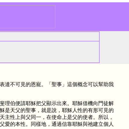
表達不可見的恩寵。「聖事」這個概念可以幫助我
斐理伯便請耶穌把父顯示出來。耶穌借機向門徒解
穌是天父的聖事，就是說，耶穌人性的有形可見的
天主性上與父同一，在使命上是父的使者。所以，
父愛的本性。同樣地，通過信靠耶穌與祂建立個人