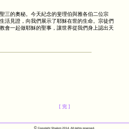
聖三的奧秘。今天紀念的斐理伯與雅各伯二位宗
生活見證，向我們展示了耶穌在世的生命。宗徒們
教會一起做耶穌的聖事，讓世界從我們身上認出天
【
完
】
©
Copyright Shalom 2014. All rights reserved.