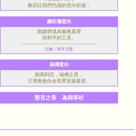
教宗託我們代禱的意向祈禱：
總祈禱意向
願媒體成為服務真理
與和平的工具。
註解：和平之聲
福傳意向
願瑪利亞，福傳之星，
引導教會向全世界宣揚基督。
聖言之母 為我等祈