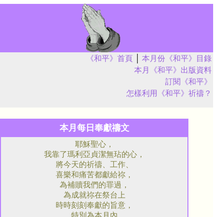
《和平》首頁
│
本月份《和平》目錄
本月《和平》出版資料
訂閱《和平》
怎樣利用《和平》祈禱？
本月每日奉獻禱文
耶穌聖心，
我靠了瑪利亞貞潔無玷的心，
將今天的祈禱、工作、
喜樂和痛苦都獻給祢，
為補贖我們的罪過，
為成就祢在祭台上
時時刻刻奉獻的旨意，
特別為本月內