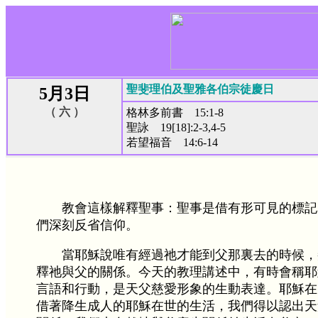
聖斐理伯及聖雅各伯宗徒慶日
5月3日
（ 六 ）
格林多前書 15:1-8
聖詠 19[18]:2-3,4-5
若望福音 14:6-14
教會這樣解釋聖事：聖事是借有形可見的標記
們深刻反省信仰。
當耶穌說唯有經過祂才能到父那裏去的時候，
釋祂與父的關係。今天的教理講述中，有時會稱耶
言語和行動，是天父慈愛形象的生動表達。耶穌在
借著降生成人的耶穌在世的生活，我們得以認出天