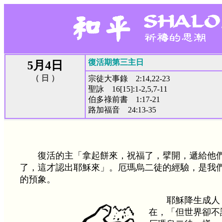
復活期第三主日
5月4日
（ 日 ）
宗徒大事錄 2:14,22-23
聖詠 16[15]:1-2,5,7-11
伯多祿前書 1:17-21
路加福音 24:13-35
復活的主「拿起餅來，祝福了，擘開，遞給他
了，這才認出耶穌來」。厄瑪烏二徒的經驗，是我
的預象。
耶穌降生成人
在，「但世界卻不