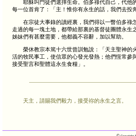
耶穌叫門徒們選擇生命。伯多祿代自己，代他
每一位首肯了：「主！惟你有永生的話，我們去投
在宗徒大事錄的讀經裏，我們得以一瞥伯多祿
走過的每一塊土地，都帶給那裏的基督徒團體永生
姊妹們有甚麼需要，他都義不容辭，加以幫助。
榮休教宗本篤十六世曾訓勉說：「天主聖神的
活的牧民事工，使信眾的心發光發熱；他們恆常參
接受聖言和聖體這永生食糧」。
天主，請賜我們毅力，接受祢的永生之言。
©
Copyright S