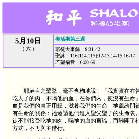
復活期第三週
5月10日
（ 六 ）
宗徒大事錄 9:31-42
聖詠 116[114,115]:12-13,14-15,16-17
若望福音 6:60-69
耶穌言之鑿鑿，毫不含糊地說：「我實實在在
吃人子的肉，不喝他的血，在你們內，便沒有生命」（
血是我們的真正用糧，滋養我們的生命。祂獻給門
有生命的關係：祂邀請他們進入聖父聖子的生命裏
徒不能接受吃祂的肉，喝祂的血的言論，而離開了
方式，不再與主偕行。