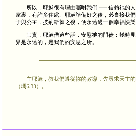
所以，耶穌很有理由囑咐我們 ── 信賴祂的
家裏，有許多住處。耶穌準備好之後，必會接我們
子與公主，披荊斬棘之後，便永遠過一個幸福快樂
其實，耶穌借這些話，安慰祂的門徒：幾時見
界是永遠的，是我們的安息之所。
主耶穌，教我們遵從祢的教導，先尋求天主的
（瑪6:33）。