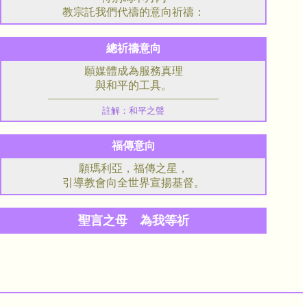
教宗託我們代禱的意向祈禱：
總祈禱意向
願媒體成為服務真理
與和平的工具。
註解：和平之聲
福傳意向
願瑪利亞，福傳之星，
引導教會向全世界宣揚基督。
聖言之母 為我等祈