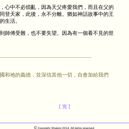
人，心中不必煩亂，因為天父疼愛我們，而且在父的
同登天家，此後，永不分離。猶如神話故事中的王
的生活。
到師傅受難，也不要失望。因為有一個看不見的世
國和祂的義德，並深信其他一切，自會加給我們
【
完
】
©
Copyright Shalom 2014. All rights reserved.