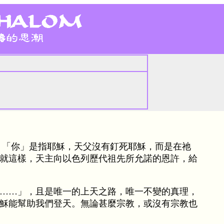
），「你」是指耶穌，天父沒有釘死耶穌，而是在祂
就這樣，天主向以色列歷代祖先所允諾的恩許，給
……」，且是唯一的上天之路，唯一不變的真理，
穌能幫助我們登天。無論甚麼宗教，或沒有宗教也