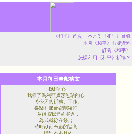
《和平》首頁
│
本月份《和平》目錄
本月《和平》出版資料
訂閱《和平》
怎樣利用《和平》祈禱？
本月每日奉獻禱文
耶穌聖心，
我靠了瑪利亞貞潔無玷的心，
將今天的祈禱、工作、
喜樂和痛苦都獻給祢，
為補贖我們的罪過，
為成就祢在祭台上
時時刻刻奉獻的旨意，
特別為本月內