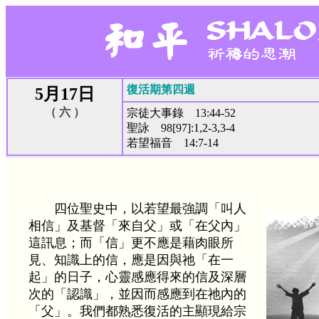
復活期第四週
5月17日
（ 六 ）
宗徒大事錄 13:44-52
聖詠 98[97]:1,2-3,3-4
若望福音 14:7-14
四位聖史中，以若望最強調「叫人
相信」及基督「來自父」或「在父內」
這訊息；而「信」更不應是藉肉眼所
見、知識上的信，應是因與祂「在一
起」的日子，心靈感應得來的信及深層
次的「認識」，並因而感應到在祂內的
「父」。我們都熟悉復活的主顯現給宗