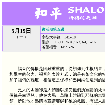
復活期第五週
5月19日
（ 一 ）
宗徒大事錄 14:5-18
聖詠 115[113:9-26]:1-2,3-4,15-16
若望福音 14:21-26
福音的傳播是困難重重的，從初傳到生根結果
和畢生的努力。福音的表達方式，總是有某文化的
加了福傳的難度，相信這是保祿和巴爾納伯遇到的
更大的困難卻是人們難以接受他們所宣講的死
保祿是幸運兒，他在大馬士革路上體驗到耶穌的當
領。所以他才熱情地宣講耶穌和祂的救贖。有些人