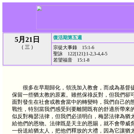
復活期第五週
5月21日
（ 三 ）
宗徒大事錄 15:1-6
聖詠 122[121]:1-2,3-4,4-5
若望福音 15:1-8
很多在早期歸化，領洗加入教會，而成為基督
保留一些猶太教的原素。雖然保祿反對，但我們卻
面對發生在社會或教會當中的轉變時，我們自己的
戰性，特別當我們感受到要離開既有的舒適所帶來
似反對梅瑟法律，但我們必須明白，梅瑟法律為猶
給他們的恩物。法律既是天主的恩賜，就不會帶威
一份送給猶太人，把他們釋放的大禮，因為它讓猶