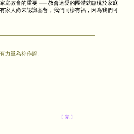
庭教會的重要 ── 教會這愛的團體就臨現於家庭
有家人尚未認識基督，我們同樣有福，因為我們可
有力量為祢作證。
【
完
】