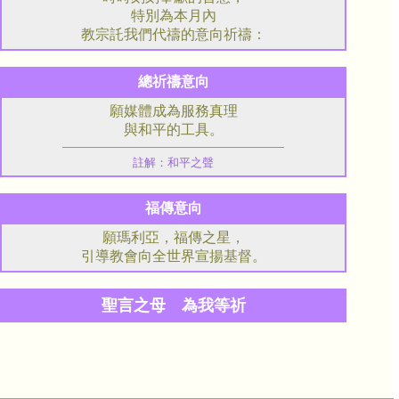
特別為本月內
教宗託我們代禱的意向祈禱：
總祈禱意向
願媒體成為服務真理
與和平的工具。
註解：和平之聲
福傳意向
願瑪利亞，福傳之星，
引導教會向全世界宣揚基督。
聖言之母 為我等祈