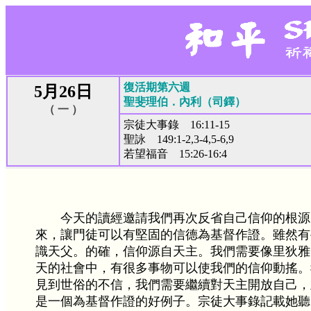
復活期第六週
5月26日
聖斐理伯．內利（司鐸）
（ 一 ）
宗徒大事錄 16:11-15
聖詠 149:1-2,3-4,5-6,9
若望福音 15:26-16:4
今天的讀經邀請我們再次反省自己信仰的根源
來，讓門徒可以有堅固的信德為基督作證。雖然有
識天父。的確，信仰源自天主。我們需要像里狄雅
天的社會中，有很多事物可以使我們的信仰動搖。
見到世俗的不信，我們需要繼續對天主開放自己，
是一個為基督作證的好例子。宗徒大事錄記載她聽