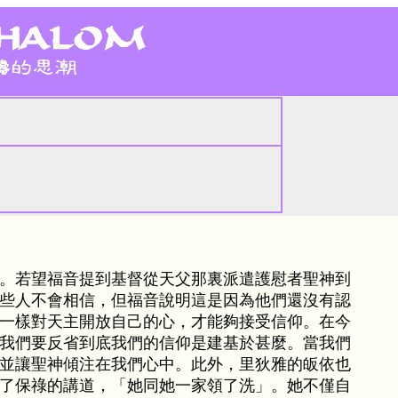
。若望福音提到基督從天父那裏派遣護慰者聖神到
些人不會相信，但福音說明這是因為他們還沒有認
一樣對天主開放自己的心，才能夠接受信仰。在今
我們要反省到底我們的信仰是建基於甚麼。當我們
並讓聖神傾注在我們心中。此外，里狄雅的皈依也
了保祿的講道，「她同她一家領了洗」。她不僅自