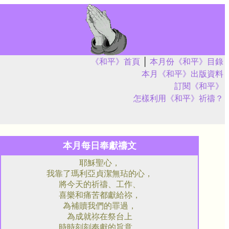
《和平》首頁
│
本月份《和平》目錄
本月《和平》出版資料
訂閱《和平》
怎樣利用《和平》祈禱？
本月每日奉獻禱文
耶穌聖心，
我靠了瑪利亞貞潔無玷的心，
將今天的祈禱、工作、
喜樂和痛苦都獻給祢，
為補贖我們的罪過，
為成就祢在祭台上
時時刻刻奉獻的旨意，