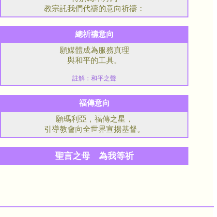
教宗託我們代禱的意向祈禱：
總祈禱意向
願媒體成為服務真理
與和平的工具。
註解：和平之聲
福傳意向
願瑪利亞，福傳之星，
引導教會向全世界宣揚基督。
聖言之母 為我等祈