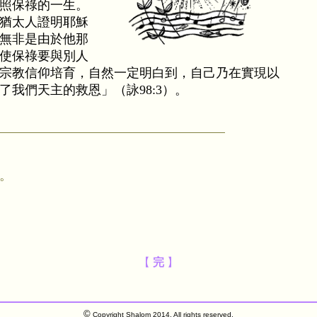
照保祿的一生。
猶太人證明耶穌
無非是由於他那
使保祿要與別人
宗教信仰培育，自然一定明白到，自己乃在實現以
我們天主的救恩」（詠98:3）。
。
【
完
】
©
Copyright Shalom 2014. All rights reserved.