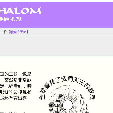
節，往【
耶穌升天節
】
道的主題，也是
，當然是非常歡
定已經看到，時
耶穌吃最後晚餐
最終孕育出喜