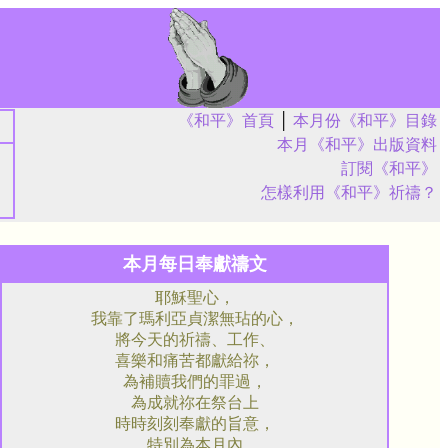
《和平》首頁
│
本月份《和平》目錄
本月《和平》出版資料
訂閱《和平》
怎樣利用《和平》祈禱？
本月每日奉獻禱文
耶穌聖心，
我靠了瑪利亞貞潔無玷的心，
將今天的祈禱、工作、
喜樂和痛苦都獻給祢，
為補贖我們的罪過，
為成就祢在祭台上
時時刻刻奉獻的旨意，
特別為本月內