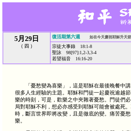
復活期第六週
5月29日
如在今天慶祝耶穌升天
（ 四 ）
宗徒大事錄 18:1-8
聖詠 98[97]:1,2-3,3-4
若望福音 16:16-20
「憂愁變為喜樂」，這是耶穌在最後晚餐中講
很多人生經驗的主題。耶穌和門徒一起慶祝逾越節
樂的時刻，可是，歡樂之中夾雜著憂愁。門徒們必
局對耶穌不利，想必亦感受到耶穌可能會被處死。
時，斷言世界即將改變，且是徹底的變。痛苦憂愁
樂。