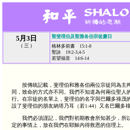
聖斐理伯及聖雅各伯宗徒慶日
5月3日
（ 三 ）
格林多前書 15:1-8
聖詠 19:2-3,4-5
若望福音 14:6-14
按傳統記載，斐理伯和雅各伯兩位宗徒同為主
同，致命的方式亦不同。我們不知道為何兩位聖人
行。在宗徒的名單上，斐理伯的名字與巴爾多祿茂
設了斐理伯的朋友納塔乃耳（若1:44）又名巴爾多
我們必須謹記，我們對初期教會所知甚少，所
定的事情上，放在我們在耶穌內得救恩的信理上。