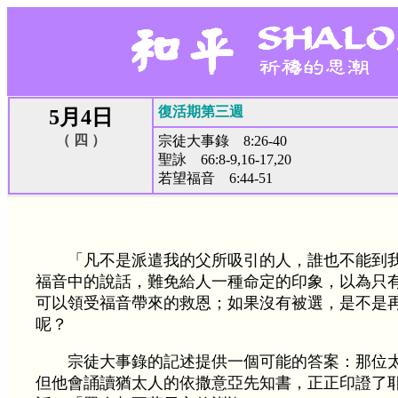
復活期第三週
5月4日
（ 四 ）
宗徒大事錄 8:26-40
聖詠 66:8-9,16-17,20
若望福音 6:44-51
「凡不是派遣我的父所吸引的人，誰也不能到
福音中的說話，難免給人一種命定的印象，以為只
可以領受福音帶來的救恩；如果沒有被選，是不是
呢？
宗徒大事錄的記述提供一個可能的答案：那位
但他會誦讀猶太人的依撒意亞先知書，正正印證了