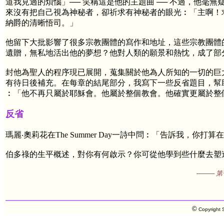
道我見過的煩惱」── 笑稱這是他的主題曲 ── 不過，他
來沒有把自己視為神秘者，卻祈求有神秘者的眼光︰「主啊！
納爵的清晰悟司。」
他留下大批影響了很多宗教團體的寫作和地址，這些宗教團體
遺贈，無私地活出他的夢想？他對人類的願景和熱忱，成了部
封他為聖人的程序現已展開，蒐集關於他為人所知的一切的巨
有待日後補充。在每章的結尾部分，我寫下一些反省題目，幫
︰「他不再只屬於耶穌會。他屬於整個教會。他確實更屬於整
反省
瑪麗‧奧莉花在The Summer Day一詩中問︰「告訴我，
伯多祿的生平概述，對你有何啟示？你可從他學到些什麼去塑
──── 
©
Copyright S