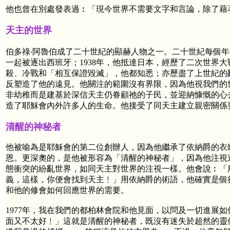
他也曾在別處發表過︰「現今世界不需要文字和言論，除了藉
天主的世界
伯多祿‧阿魯伯成了二十世紀的顯赫人物之一。二十世紀每個年
一起被逐出西班牙；1938年，他抵達日本，經歷了二次世界
殺、冷戰和「相互保證毀滅」，他都知悉；亦歷盡了上世紀的
反塑造了他的遠見。他關注的範圍沒有界限，因為他視我們的
非幼稚而是建基於深信天主仍眷顧祂的子民，並迎納慷慨的心
造了耶穌會內外許多人的生命。他接受了同天主建立親密關係
清醒的神秘者
他被喻為是耶穌會的第二位創辦人，因為他繼承了依納爵的衣缽，
恩。更深奧的，是他被形容為「清醒的神秘者」，因為他注視
態衝突的紛亂世界，如同天主對世界的注視一樣。他會說︰「
義，這樣，你便會找到天主﹗」用依納爵的術語，他確實是個
和他的修會如何回應世界的需要。
1977年，我在我們的都柏林會院和他見面，以問及一切進展
面又不太好﹗」這就是清醒的神秘者，既沒有迷失於超然的靈