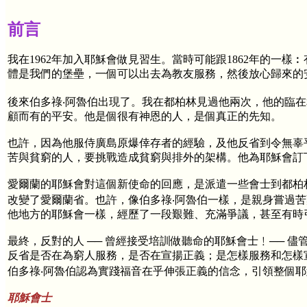
前言
我在1962年加入耶穌會做見習生。當時可能跟1862年的一
體是我們的堡壘，一個可以出去為教友服務，然後放心歸來的
後來伯多祿‧阿魯伯出現了。我在都柏林見過他兩次，他的臨
顧而有的平安。他是個很有神恩的人，是個真正的先知。
也許，因為他服侍廣島原爆倖存者的經驗，及他反省到令無辜
苦與貧窮的人，要挑戰造成貧窮與排外的架構。他為耶穌會訂
愛爾蘭的耶穌會對這個新使命的回應，是派遣一些會士到都柏
改變了愛爾蘭省。也許，像伯多祿‧阿魯伯一樣，是親身嘗過
他地方的耶穌會一樣，經歷了一段艱難、充滿爭議，甚至有時
最終，反對的人 ── 曾經接受培訓做聽命的耶穌會士﹗──
反省是否在為窮人服務，是否在宣揚正義；是怎樣服務和怎樣
伯多祿‧阿魯伯認為實踐福音在乎伸張正義的信念，引領整個
耶穌會士