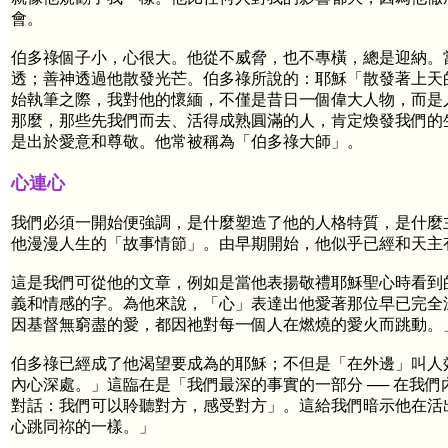
會。
伯多祿個子小，心很大。他從不威脅，也不專橫，總是迎納。
透；善神透過他散發光芒。伯多祿所說的：耶穌「散發著上天
始執筆之際，我對他的懷緬，不僅是昔日一個偉大人物，而是
那麼，那些先我們而去、活得成熟圓滿的人，肯定煥發我們的
是出於愛意和尊敬。他常被稱為「伯多祿大師」。
心連心
我們必須一開始便強調，是什麼塑造了他的人格特質，是什麼
他漫漫人生的「故事情節」。由早期開始，他似乎已經和天主
這是我們可從他的文章，例如是當他表揚敬禮耶穌聖心時看到
義和情感的字。為他來說，「心」表達出他愛著那位早已完全
因基督無窮盡的愛，都因祂對每一個人在燃燒的愛火而跳動。
伯多祿已經成了他渴望要成為的耶穌；不但是「在外邊」叫人
內心深處。」這臨在是「我們最深的事實的一部分 ── 在我
對話：我們可以聆聽對方，感受對方」。這給我們暗示他在活
心跳同祢的一樣。」