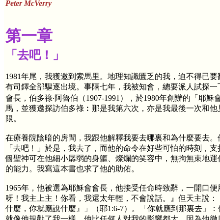
Peter McVerry
第一章
「去吧！」
1981年尾，我獲邀到索馬里。地理知識匱乏的我，迫不得已要
有司鐸全部驅逐出境。事隔七年，我被知會，總要派人試探一
會長，伯多祿‧阿魯伯（1907-1991），於1980年創辦
馬，並獲邀探訪伯多祿︰那是我第六次，亦是我最後一次和他
限。
在療養院陰暗的房間，我跟他解釋我要去哪裏和為什麼要去。
「去吧﹗」於是，我去了，而他的命令在好些可怕的時刻，支
個聖神可在他細小孱弱的身軀、燦爛的笑容中，無拘無束地運
的能力。我寫這本書也求了他的助佑。
1965年，他被選為耶穌會會長，他接受任命時致辭，一開口
呀！我主上主！你看，我還太年輕，不會說話。』但天主說：
什麼，你就應說什麼』」（耶1:6-7）。「你就應到那裏去
就像他規勸了我一樣。他比任何人對我的影響都大，因為他徹