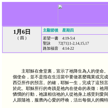
主顯節後 星期四
1月6日
（ 四 ）
若望一書 4:19-5:4
聖詠 72[71]:1-2,14,15,17
路加福音 4:14-22
主耶穌在會堂裏，宣示了祂降生為人的使命
個使命，並不是指在生活當中要做甚麼職業或完
西亞所作的預言。的確，耶穌一生，完成了這預
於此。耶穌所行的奇蹟是祂內在使命的表徵：祂
憐憫的行動，祂讓相信祂的人從祂身上感受到愛
人跟隨祂，服膺內心愛的呼喚，活出每個人的獨