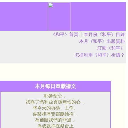
《和平》首頁
│
本月份《和平》目錄
本月《和平》出版資料
訂閱《和平》
怎樣利用《和平》祈禱？
本月每日奉獻禱文
耶穌聖心，
我靠了瑪利亞貞潔無玷的心，
將今天的祈禱、工作、
喜樂和痛苦都獻給祢，
為補贖我們的罪過，
為成就祢在祭台上