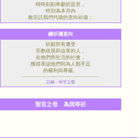
時時刻刻奉獻的旨意，
特別為本月內
教宗託我們代禱的意向祈禱：
總祈禱意向
祈願所有遭受
宗教歧視與迫害的人，
在他們所生活的社會，
獲得承認他們同為人類手足
的權利與尊嚴。
註解：和平之聲
聖言之母 為我等祈