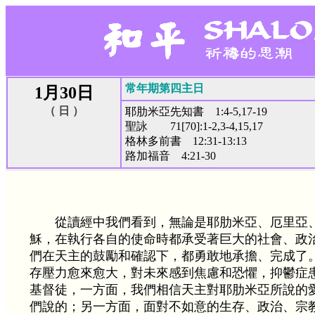
常年期第四主日
1月30日
（ 日 ）
耶肋米亞先知書 1:4-5,17-19
聖詠 71[70]:1-2,3-4,15,17
格林多前書 12:31-13:13
路加福音 4:21-30
從讀經中我們看到，無論是耶肋米亞、厄里亞
穌，在執行各自的使命時都承受著巨大的社會、政
們在天主的鼓勵和確認下，都勇敢地承擔、完成了
存壓力愈來愈大，對未來感到焦慮和恐懼，抑鬱症
基督徒，一方面，我們相信天主對耶肋米亞所說的
們說的；另一方面，面對不如意的生存、政治、宗